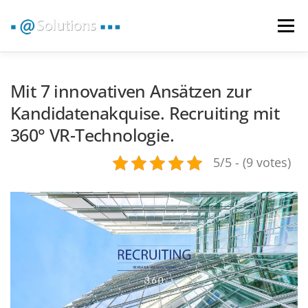
Zum
Inhalt
Menü
springen
VR 360° RUNDGANG
GOOGLE RUNDGANG
Mit 7 innovativen Ansätzen zur
Kandidatenakquise. Recruiting mit
360° VR-Technologie.
360° VIDEO | IMAGE
BRANCHEN
VR NEWS
5/5 - (9 votes)
KONTAKT