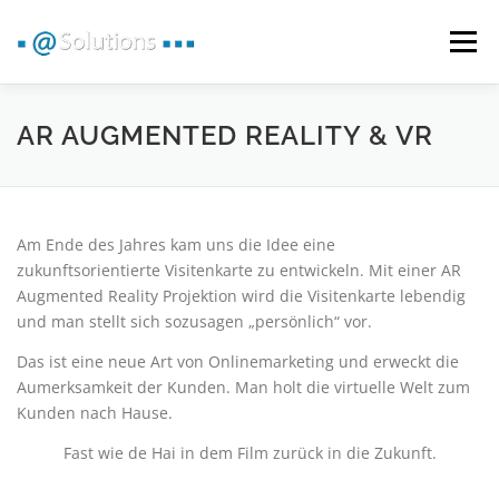
Zum
Inhalt
Menü
springen
VR 360° RUNDGANG
GOOGLE RUNDGANG
AR AUGMENTED REALITY & VR
360° VIDEO | IMAGE
BRANCHEN
VR NEWS
Am Ende des Jahres kam uns die Idee eine
zukunftsorientierte Visitenkarte zu entwickeln. Mit einer AR
KONTAKT
Augmented Reality Projektion wird die Visitenkarte lebendig
und man stellt sich sozusagen „persönlich“ vor.
Das ist eine neue Art von Onlinemarketing und erweckt die
Aumerksamkeit der Kunden. Man holt die virtuelle Welt zum
Kunden nach Hause.
Fast wie de Hai in dem Film zurück in die Zukunft.