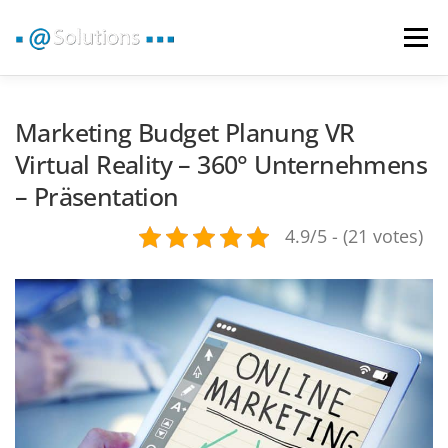
Zum
Inhalt
Menü
springen
VR 360° RUNDGANG
GOOGLE RUNDGANG
Marketing Budget Planung VR
Virtual Reality – 360° Unternehmens
– Präsentation
360° VIDEO | IMAGE
BRANCHEN
VR NEWS
4.9/5 - (21 votes)
KONTAKT