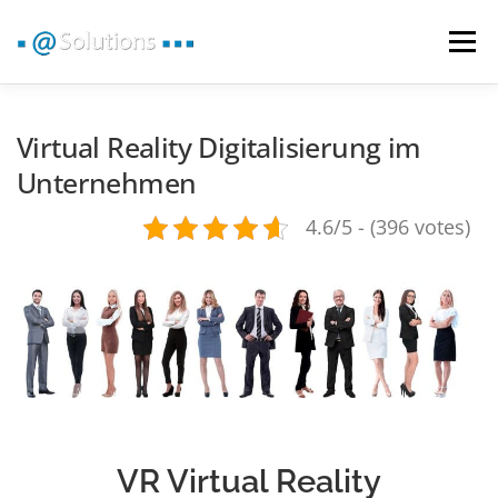
Zum
Inhalt
Menü
springen
VR 360° RUNDGANG
GOOGLE RUNDGANG
Virtual Reality Digitalisierung im
Unternehmen
360° VIDEO | IMAGE
BRANCHEN
VR NEWS
4.6/5 - (396 votes)
KONTAKT
VR Virtual Reality